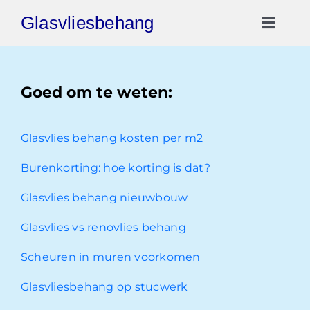
Ga
Glasvliesbehang
naar
Toggl
inhoud
Naviga
Gratis Offerte
Goed om te weten:
Video Reviews
Glasvlies behang kosten per m2
030-2072303
Burenkorting: hoe korting is dat?
Glasvlies behang nieuwbouw
Glasvlies vs renovlies behang
Scheuren in muren voorkomen
Glasvliesbehang op stucwerk