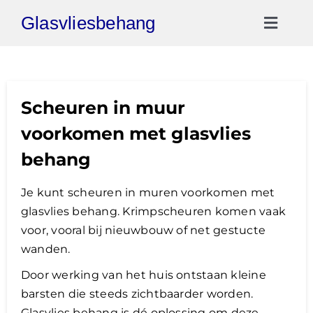
Ga
Glasvliesbehang
naar
Toggl
inhoud
Naviga
Gratis Offerte
Scheuren in muur
Video Reviews
voorkomen met glasvlies
030-2072303
behang
Je kunt scheuren in muren voorkomen met
glasvlies behang. Krimpscheuren komen vaak
voor, vooral bij nieuwbouw of net gestucte
wanden.
Door werking van het huis ontstaan kleine
barsten die steeds zichtbaarder worden.
Glasvlies behang is dé oplossing om deze