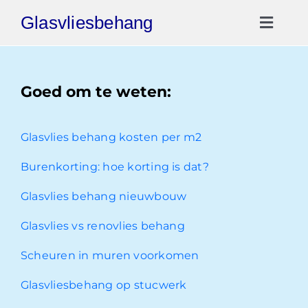
Ga
Glasvliesbehang
naar
Toggl
inhoud
Naviga
Gratis Offerte
Goed om te weten:
Video Reviews
Glasvlies behang kosten per m2
030-2072303
Burenkorting: hoe korting is dat?
Glasvlies behang nieuwbouw
Glasvlies vs renovlies behang
Scheuren in muren voorkomen
Glasvliesbehang op stucwerk