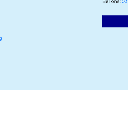
Bel ons:
03
g