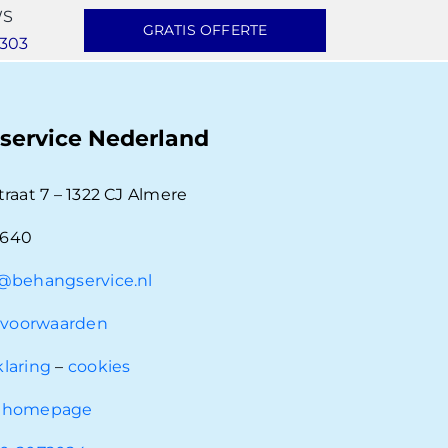
WS
GRATIS OFFERTE
303
service Nederland
traat 7 – 1322 CJ Almere
7640
@behangservice.nl
voorwaarden
klaring
–
cookies
e
homepage