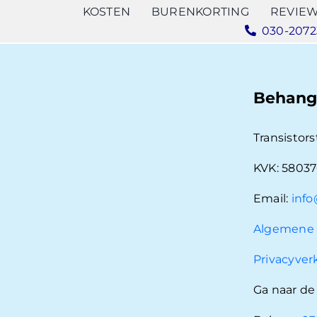
KOSTEN
BURENKORTING
REVIE
030-2072
Behang
Transistors
KVK: 5803
Email:
info
Algemene 
Privacyver
Ga naar d