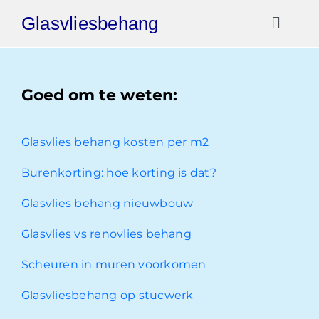
Ga
Glasvliesbehang
naar
Toggl
inhoud
Naviga
Gratis Offerte
Goed om te weten:
Video Reviews
Glasvlies behang kosten per m2
030-2072303
Burenkorting: hoe korting is dat?
Glasvlies behang nieuwbouw
Glasvlies vs renovlies behang
Scheuren in muren voorkomen
Glasvliesbehang op stucwerk