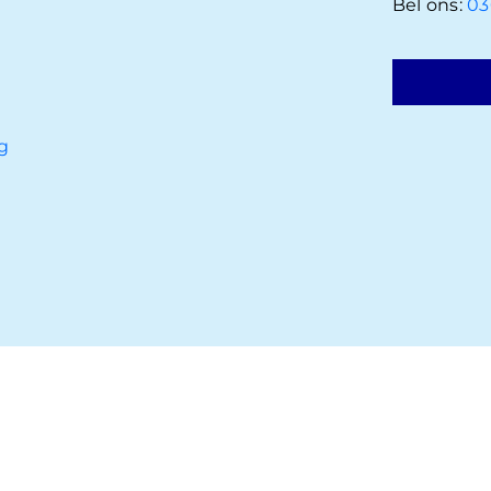
Bel ons:
03
g