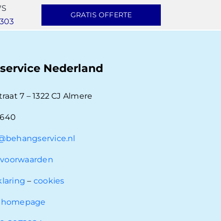
WS
GRATIS OFFERTE
303
service Nederland
traat 7 – 1322 CJ Almere
7640
@behangservice.nl
voorwaarden
klaring
–
cookies
e
homepage