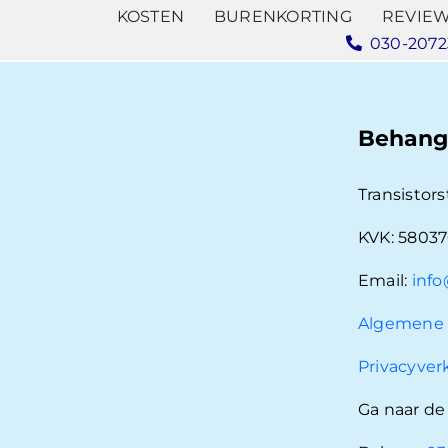
KOSTEN
BURENKORTING
REVIE
030-2072
Behang
Transistors
KVK: 5803
Email:
info
Algemene 
Privacyver
Ga naar d